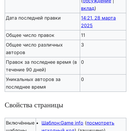
(
обсуждение
|
вклад
)
Дата последней правки
14:21, 28 марта
2025
Общее число правок
11
Общее число различных
3
авторов
Правок за последнее время (в
0
течение 90 дней)
Уникальных авторов за
0
последнее время
Свойства страницы
Включённые
Шаблон:Game info
(
посмотреть
шаблоны
исходный код
) (защищено)