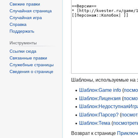
Свежие правки
Случайная страница
Случайная игра
Справка
Поддержать
Инструменты
Ссылки сюда
Связанные правки
Служебные страницы
Сведения о странице
Шаблоны, используемые на э
Шаблон:Game info
(
посмо
Шаблон:Лицензия
(
посмо
Шаблон:НедоступнаяИгр
Шаблон:Парсер?
(
посмот
Шаблон:Тема
(
посмотрет
Возврат к странице
Приключ