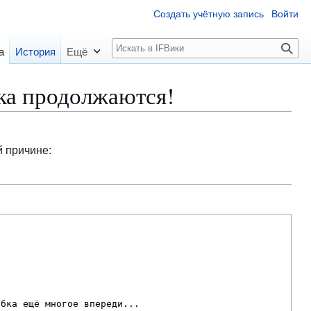
Создать учётную запись
Войти
П
а
История
Ещё
о
и
ка продолжаются!
с
к
й причине: