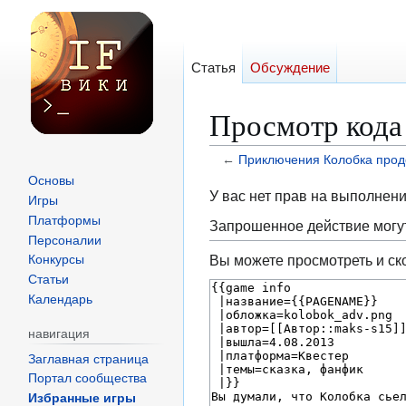
Статья
Обсуждение
Просмотр кода
←
Приключения Колобка прод
Основы
Перейти
Перейти
У вас нет прав на выполнен
Игры
к
к
Платформы
Запрошенное действие могут
навигации
поиску
Персоналии
Вы можете просмотреть и ск
Конкурсы
Статьи
Календарь
навигация
Заглавная страница
Портал сообщества
Избранные игры