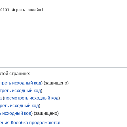
той странице:
треть исходный код
) (защищено)
треть исходный код
)
а
(
посмотреть исходный код
)
реть исходный код
)
ь исходный код
) (защищено)
ения Колобка продолжаются!
.