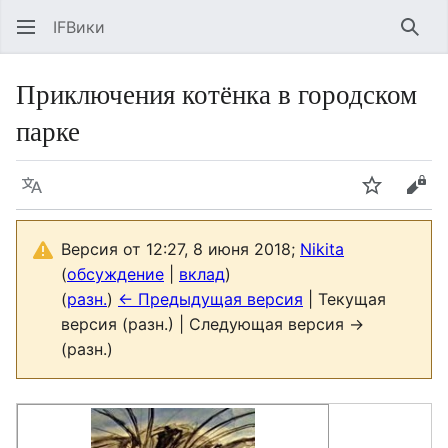
IFВики
Най
Приключения котёнка в городском
парке
Язык
Следить
Про
Версия от 12:27, 8 июня 2018;
Nikita
(
обсуждение
|
вклад
)
(
разн.
)
← Предыдущая версия
| Текущая
версия (разн.) | Следующая версия →
(разн.)