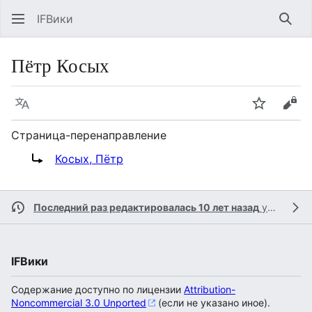
IFВики
Най
Пётр Косых
Язык
Следить
Про
Страница-перенаправление
Перенаправление на:
Косых, Пётр
Последний раз редактировалась 10 лет назад
участником
IFВики
Содержание доступно по лицензии
Attribution-
Noncommercial 3.0 Unported
(если не указано иное).