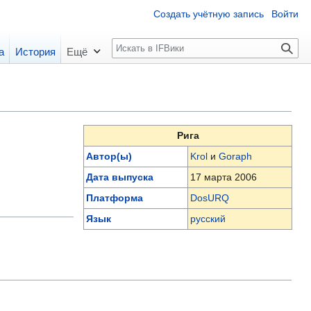
Создать учётную запись
Войти
П
а
История
Ещё
о
и
с
к
Рига
Автор(ы)
Krol
и
Goraph
Дата выпуска
17 марта 2006
Платформа
DosURQ
Язык
русский