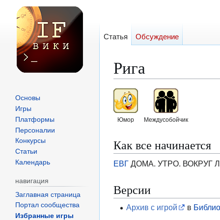
Статья
Обсуждение
Рига
Перейти
Перейти
Основы
к
к
Игры
навигации
поиску
Платформы
Юмор
Междусобойчик
Персоналии
Как все начинается
Конкурсы
Статьи
Календарь
ЕВГ
ДОМА. УТРО. ВОКРУГ Л
навигация
Версии
Заглавная страница
Портал сообщества
Архив с игрой
в
Библио
Избранные игры