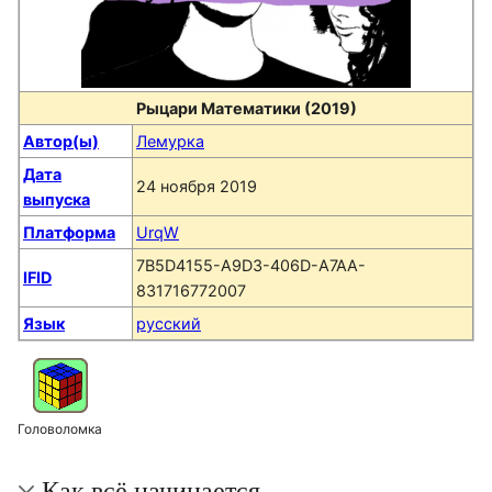
Рыцари Математики (2019)
Автор(ы)
Лемурка
Дата
24 ноября 2019
выпуска
Платформа
UrqW
7B5D4155-A9D3-406D-A7AA-
IFID
831716772007
Язык
русский
Головоломка
Как всё начинается