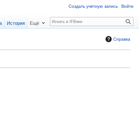
Создать учётную запись
Войти
П
а
История
Ещё
о
и
Справка
с
к