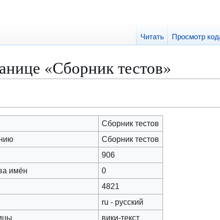
Читать
Просмотр код
ранице «Сборник тестов»
Сборник тестов
анию
Сборник тестов
906
ва имён
0
4821
ru - русский
ицы
вики-текст