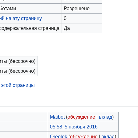
оботами
Разрешено
й на эту страницу
0
 содержательная страница
Да
иты (бессрочно)
иты (бессрочно)
 этой страницы
Maibot
(
обсуждение
|
вклад
)
05:58, 5 ноября 2016
Oreolek
(
обсуждение
|
вклад
)