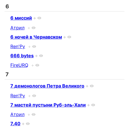
6
6 миссий
+
Атрил
+
6 ночей в Чернавском
+
Ren'Py
+
666 bytes
+
FireURQ
+
7
7 демонологов Петра Великого
+
Ren'Py
+
7 мастей пустыни Руб-эль-Хали
+
Атрил
+
7.40
+