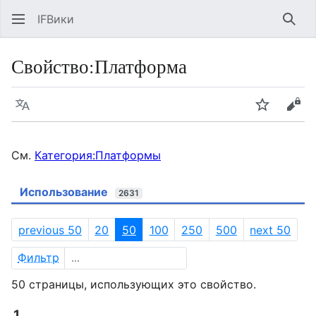
IFВики
Най
Свойство:Платформа
Язык
Следить
Про
См.
Категория:Платформы
Использование
2631
previous 50
20
50
100
250
500
next 50
Фильтр
50 страницы, использующих это свойство.
1