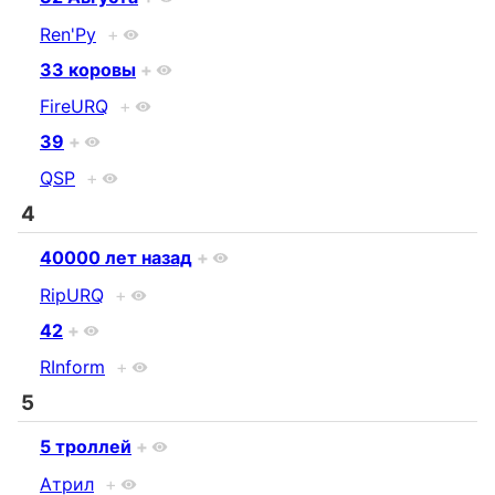
Ren'Py
+
33 коровы
+
FireURQ
+
39
+
QSP
+
4
40000 лет назад
+
RipURQ
+
42
+
RInform
+
5
5 троллей
+
Атрил
+