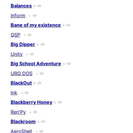
Balances
+
Inform
+
Bane of my existence
+
QSP
+
Big Dipper
+
Unity
+
Big School Adventure
+
URQ DOS
+
BlackOut
+
Ink
+
Blackberry Honey
+
Ren'Py
+
Blackroom
+
AeroShell
+