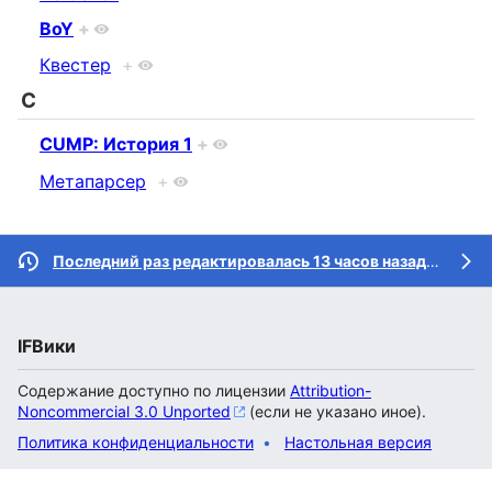
BoY
+
Квестер
+
C
CUMP: История 1
+
Метапарсер
+
Последний раз редактировалась 13 часов назад
участн
IFВики
Содержание доступно по лицензии
Attribution-
Noncommercial 3.0 Unported
(если не указано иное).
Политика конфиденциальности
Настольная версия