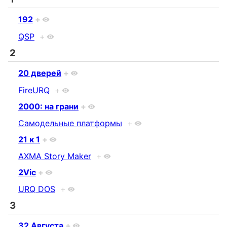
192
+
QSP
+
2
20 дверей
+
FireURQ
+
2000: на грани
+
Самодельные платформы
+
21 к 1
+
AXMA Story Maker
+
2Viс
+
URQ DOS
+
3
32 Августа
+