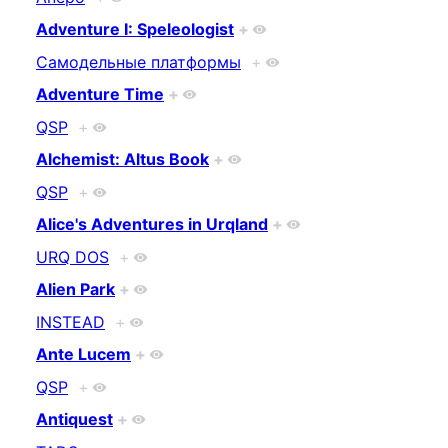
Adventure I: Speleologist
+
Самодельные платформы
+
Adventure Time
+
QSP
+
Alchemist: Altus Book
+
QSP
+
Alice's Adventures in Urqland
+
URQ DOS
+
Alien Park
+
INSTEAD
+
Ante Lucem
+
QSP
+
Antiquest
+