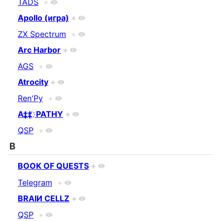
TADS
+
Apollo (игра)
+
ZX Spectrum
+
Arc Harbor
+
AGS
+
Atrocity
+
Ren'Py
+
A‡‡ ҉ PATHY
+
QSP
+
B
BOOK OF QUESTS
+
Telegram
+
BRAIИ CELLZ
+
QSP
+