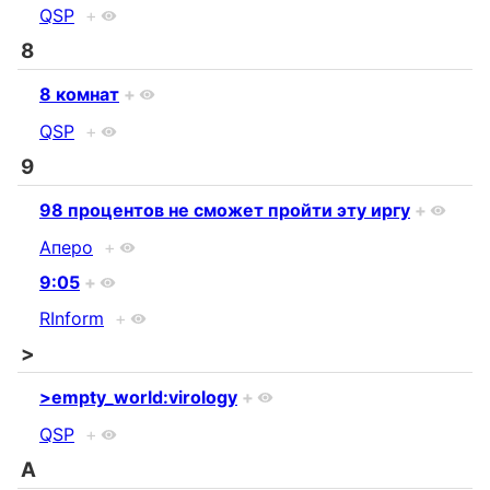
QSP
+
8
8 комнат
+
QSP
+
9
98 процентов не сможет пройти эту иргу
+
Аперо
+
9:05
+
RInform
+
>
>empty_world:virology
+
QSP
+
A