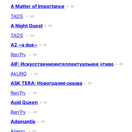
A Matter of Importance
+
TADS
+
A Night Guest
+
TADS
+
A2 ~a due~
+
Ren'Py
+
AIF: Искусственноинтеллектуальное чтиво
+
AkURQ
+
ASK TERA: Новогодняя сказка
+
Ren'Py
+
Acid Queen
+
Ren'Py
+
Adamantis
+
Аперо
+