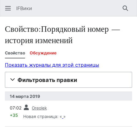
IFВики
Най
Свойство:Порядковый номер —
история изменений
Свойство
Обсуждение
Показать журналы для этой страницы
Фильтровать правки
14 марта 2019
пред.
07:02
Oreolek
+35
Новая страница: «
»