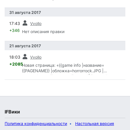
31 августа 2017
пред.
17:43
Vvollo
+346
Нет описания правки
21 августа 2017
пред.
18:03
Vvollo
+2085
Новая страница: «{{game info |название=
{{PAGENAME}} |обложка=horrorrock.JPG |
автор=Автор::Тышевич, Дмитрий|Дмитрий
Тышеви…»
IFВики
Политика конфиденциальности
Настольная версия