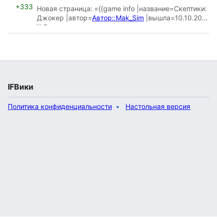
+333
Новая страница: «{{game info |название=Скептики:
Джокер |автор=
Автор::Mak_Sim
|вышла=10.10.2021
}} В город приехал стр…»
IFВики
Политика конфиденциальности
Настольная версия