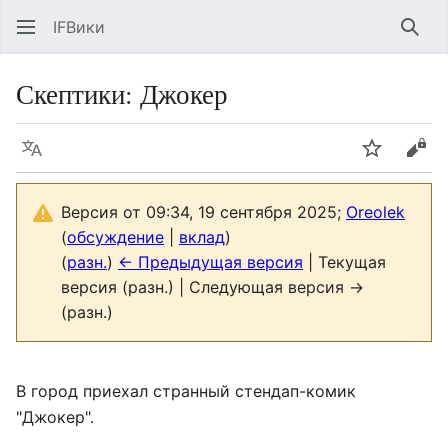
IFВики
Най
Скептики: Джокер
Язык
Следить
Про
Версия от 09:34, 19 сентября 2025;
Oreolek
(
обсуждение
|
вклад
)
(
разн.
)
← Предыдущая версия
| Текущая
версия (разн.) | Следующая версия →
(разн.)
В город приехал странный стендап-комик
"Джокер".