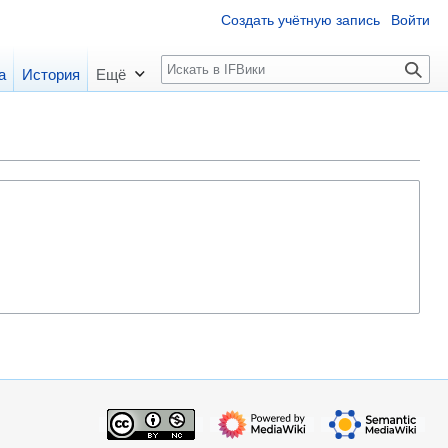
Создать учётную запись
Войти
П
а
История
Ещё
о
и
с
к