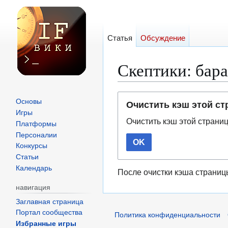
Статья
Обсуждение
Скептики: бар
Перейти
Перейти
Основы
Очистить кэш этой с
к
к
Игры
Очистить кэш этой страни
навигации
поиску
Платформы
Персоналии
OK
Конкурсы
Статьи
Календарь
После очистки кэша страниц
навигация
Заглавная страница
Портал сообщества
Политика конфиденциальности
Избранные игры