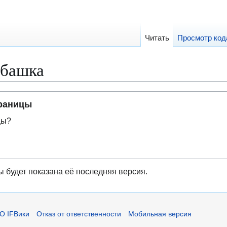
Читать
Просмотр код
абашка
траницы
цы?
ы будет показана её последняя версия.
О IFВики
Отказ от ответственности
Мобильная версия