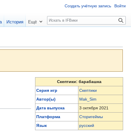
Создать учётную запись
Войти
П
а
История
Ещё
о
и
с
к
Скептики: барабашка
Серия игр
Скептики
Автор(ы)
Mak_Sim
Дата выпуска
3 октября 2021
Платформа
Сторигеймы
Язык
русский