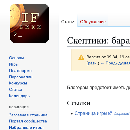
Статья
Обсуждение
Скептики: бар
Версия от 09:34, 19 с
Основы
(
разн.
)
← Предыдущая
Игры
Платформы
Персоналии
Перейти
Перейти
Конкурсы
к
к
Блогерам предстоит иметь де
Статьи
навигации
поиску
Календарь
Ссылки
навигация
Страница игры
(зеркало
Заглавная страница
Портал сообщества
Избранные игры