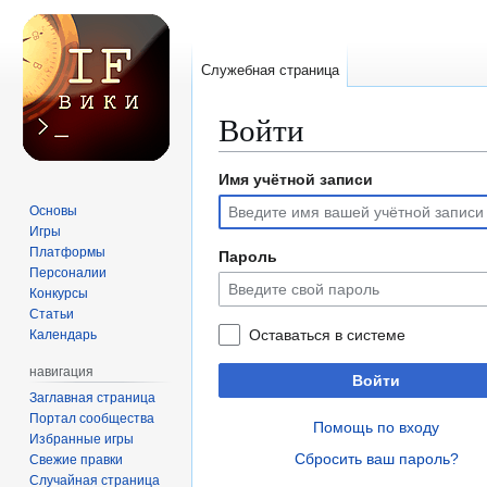
Служебная страница
Войти
Имя учётной записи
Перейти
Перейти
к
к
Основы
навигации
поиску
Игры
Платформы
Пароль
Персоналии
Конкурсы
Статьи
Оставаться в системе
Календарь
навигация
Войти
Заглавная страница
Портал сообщества
Помощь по входу
Избранные игры
Сбросить ваш пароль?
Свежие правки
Случайная страница