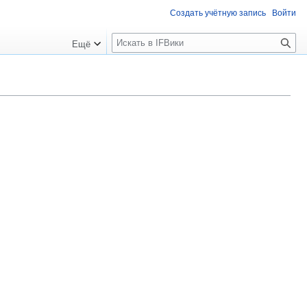
Создать учётную запись
Войти
П
Ещё
о
и
с
к