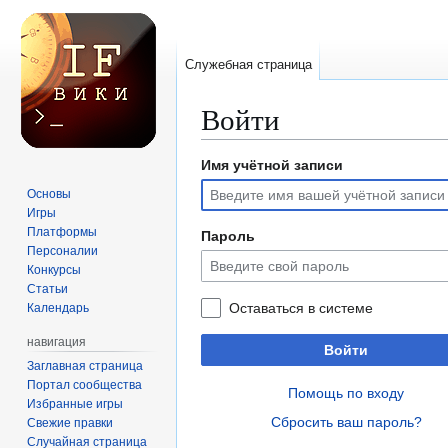
Служебная страница
Войти
Имя учётной записи
Перейти
Перейти
к
к
Основы
навигации
поиску
Игры
Платформы
Пароль
Персоналии
Конкурсы
Статьи
Оставаться в системе
Календарь
навигация
Войти
Заглавная страница
Портал сообщества
Помощь по входу
Избранные игры
Сбросить ваш пароль?
Свежие правки
Случайная страница