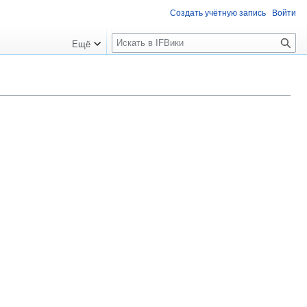
Создать учётную запись
Войти
П
Ещё
о
и
с
к