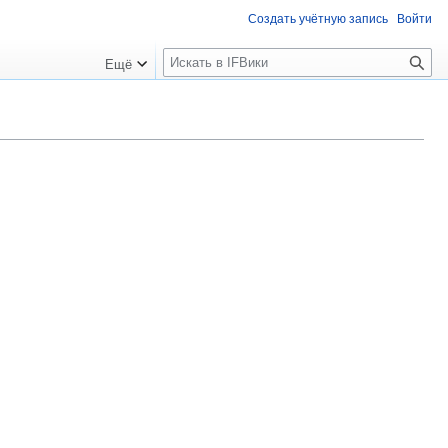
Создать учётную запись
Войти
П
Ещё
о
и
с
к