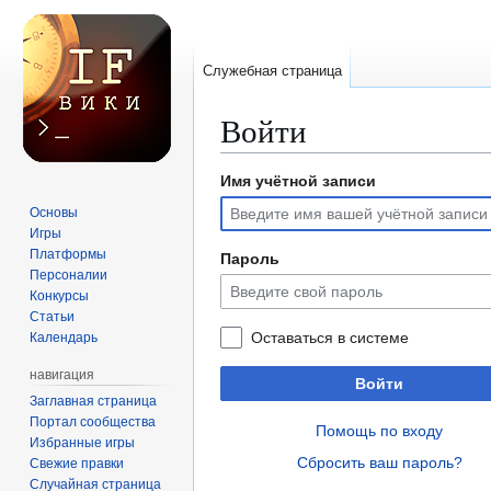
Служебная страница
Войти
Имя учётной записи
Перейти
Перейти
к
к
Основы
навигации
поиску
Игры
Платформы
Пароль
Персоналии
Конкурсы
Статьи
Оставаться в системе
Календарь
навигация
Войти
Заглавная страница
Портал сообщества
Помощь по входу
Избранные игры
Сбросить ваш пароль?
Свежие правки
Случайная страница