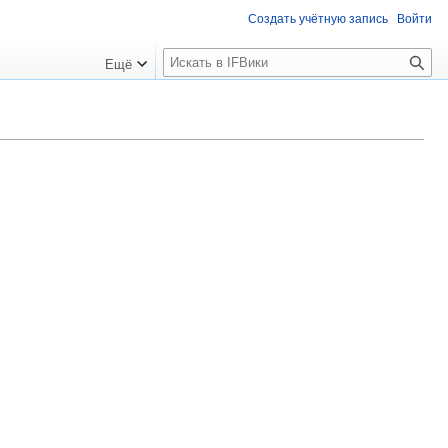
Создать учётную запись
Войти
П
Ещё
о
и
с
к