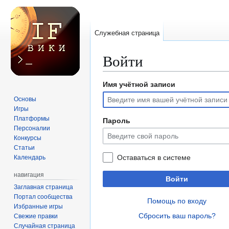
Служебная страница
Войти
Имя учётной записи
Перейти
Перейти
к
к
Основы
навигации
поиску
Игры
Платформы
Пароль
Персоналии
Конкурсы
Статьи
Оставаться в системе
Календарь
навигация
Войти
Заглавная страница
Портал сообщества
Помощь по входу
Избранные игры
Сбросить ваш пароль?
Свежие правки
Случайная страница