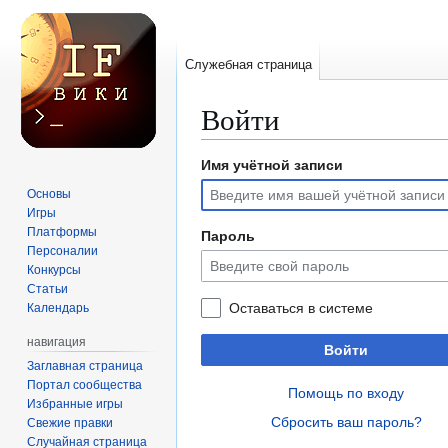
Служебная страница
Войти
Имя учётной записи
Перейти
Перейти
к
к
Основы
навигации
поиску
Игры
Платформы
Пароль
Персоналии
Конкурсы
Статьи
Оставаться в системе
Календарь
навигация
Войти
Заглавная страница
Портал сообщества
Помощь по входу
Избранные игры
Сбросить ваш пароль?
Свежие правки
Случайная страница