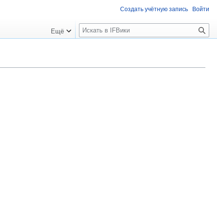
Создать учётную запись
Войти
П
Ещё
о
и
с
к