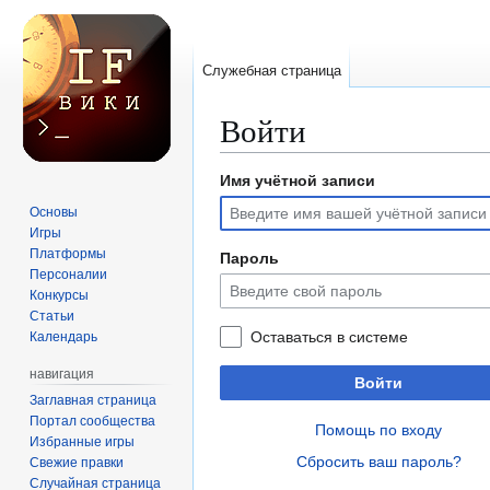
Служебная страница
Войти
Имя учётной записи
Перейти
Перейти
к
к
Основы
навигации
поиску
Игры
Платформы
Пароль
Персоналии
Конкурсы
Статьи
Оставаться в системе
Календарь
навигация
Войти
Заглавная страница
Портал сообщества
Помощь по входу
Избранные игры
Сбросить ваш пароль?
Свежие правки
Случайная страница