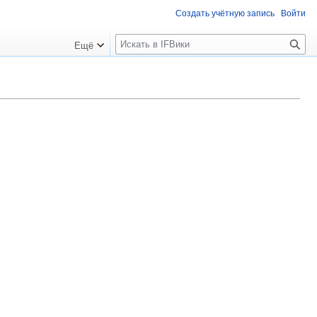
Создать учётную запись
Войти
П
Ещё
о
и
с
к