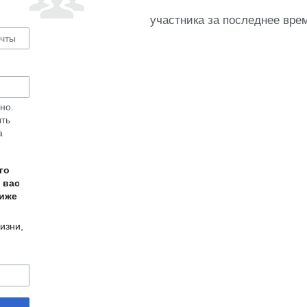
участника за последнее вре
но.
ыть
а
го
 вас
ниже
изни,