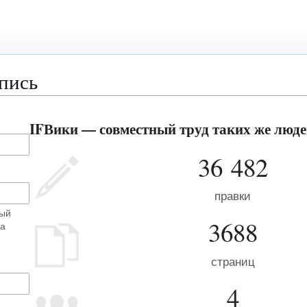
апись
IFВики — совместный труд таких же людей
36 482
правки
ный
3688
на
страниц
4