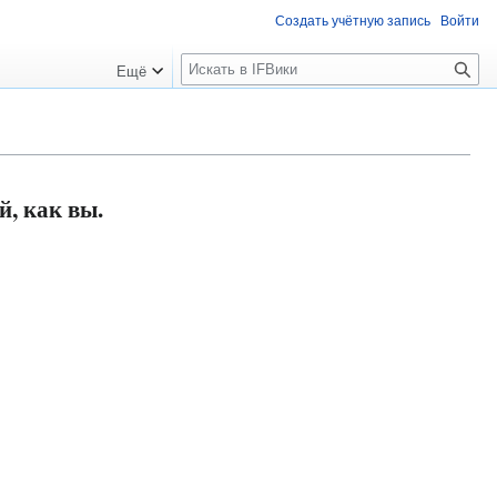
Создать учётную запись
Войти
П
Ещё
о
и
с
к
, как вы.