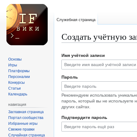
Служебная страница
Создать учётную з
Перейти
Перейти
Имя учётной записи
к
к
Основы
навигации
поиску
Игры
Платформы
Персоналии
Пароль
Конкурсы
Статьи
Календарь
Рекомендуем использовать уникаль
пароль, который вы не используете 
навигация
других сайтах.
Заглавная страница
Подтвердите пароль
Портал сообщества
Избранные игры
Свежие правки
Случайная страница