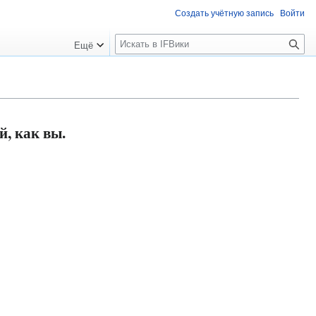
Создать учётную запись
Войти
П
Ещё
о
и
с
к
, как вы.