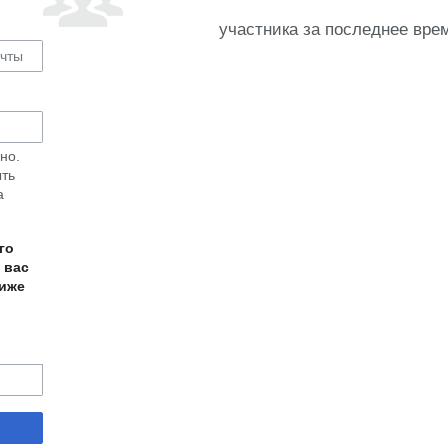
участника за последнее вре
но.
ыть
а
го
 вас
ниже