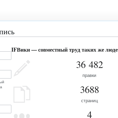
апись
IFВики — совместный труд таких же людей
36 482
правки
ный
3688
на
страниц
4