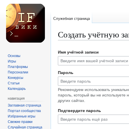
Служебная страница
Создать учётную з
Перейти
Перейти
Имя учётной записи
к
к
Основы
навигации
поиску
Игры
Платформы
Персоналии
Пароль
Конкурсы
Статьи
Календарь
Рекомендуем использовать уникаль
пароль, который вы не используете 
навигация
других сайтах.
Заглавная страница
Подтвердите пароль
Портал сообщества
Избранные игры
Свежие правки
Случайная страница