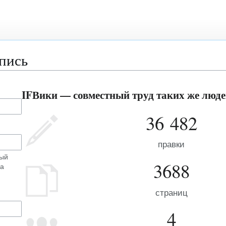
апись
IFВики — совместный труд таких же людей
36 482
правки
ный
3688
на
страниц
4