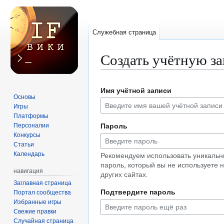
Служебная страница
Создать учётную з
Перейти
Перейти
Имя учётной записи
к
к
Основы
навигации
поиску
Игры
Платформы
Персоналии
Пароль
Конкурсы
Статьи
Календарь
Рекомендуем использовать уникаль
пароль, который вы не используете 
навигация
других сайтах.
Заглавная страница
Подтвердите пароль
Портал сообщества
Избранные игры
Свежие правки
Случайная страница