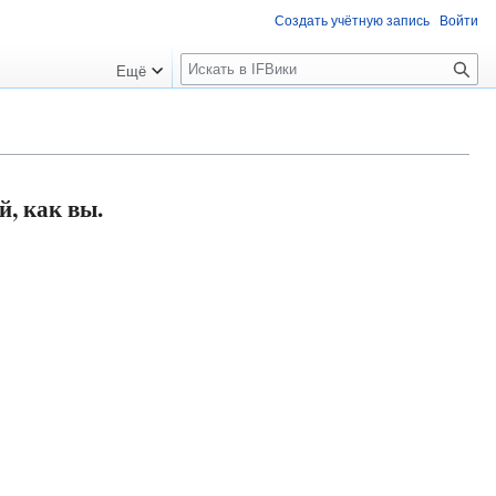
Создать учётную запись
Войти
П
Ещё
о
и
с
к
, как вы.