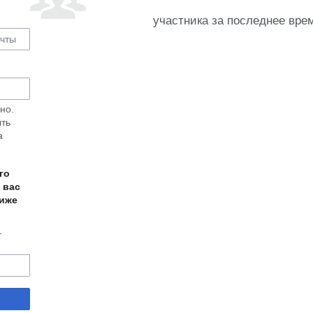
участника за последнее вре
но.
ыть
а
го
 вас
ниже
.