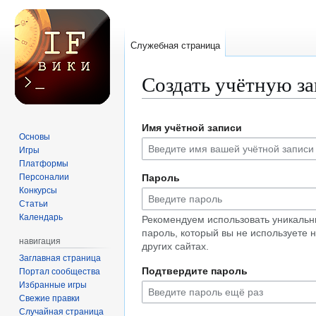
Служебная страница
Создать учётную з
Перейти
Перейти
Имя учётной записи
к
к
Основы
навигации
поиску
Игры
Платформы
Персоналии
Пароль
Конкурсы
Статьи
Календарь
Рекомендуем использовать уникаль
пароль, который вы не используете 
навигация
других сайтах.
Заглавная страница
Подтвердите пароль
Портал сообщества
Избранные игры
Свежие правки
Случайная страница