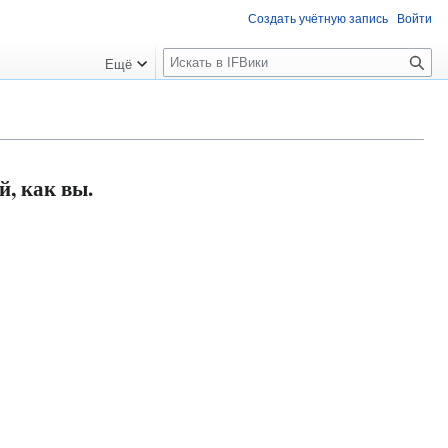
Создать учётную запись
Войти
П
Ещё
о
и
с
к
, как вы.