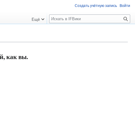
Создать учётную запись
Войти
П
Ещё
о
и
с
к
, как вы.