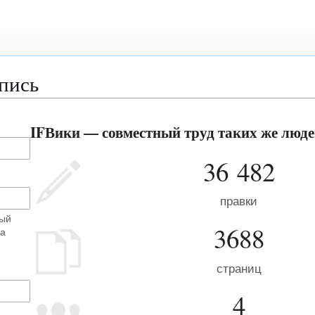
апись
IFВики — совместный труд таких же людей
36 482
правки
ный
3688
на
страниц
4