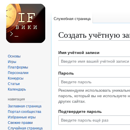
Служебная страница
Создать учётную з
Перейти
Перейти
Имя учётной записи
к
к
Основы
навигации
поиску
Игры
Платформы
Персоналии
Пароль
Конкурсы
Статьи
Календарь
Рекомендуем использовать уникаль
пароль, который вы не используете 
навигация
других сайтах.
Заглавная страница
Подтвердите пароль
Портал сообщества
Избранные игры
Свежие правки
Случайная страница