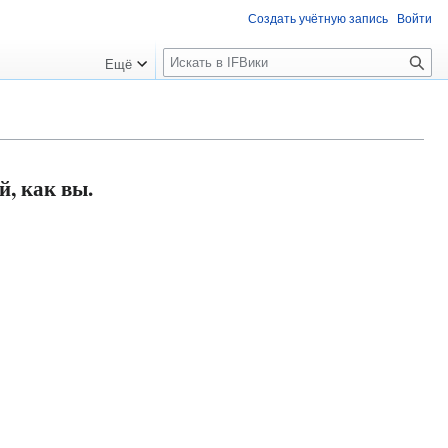
Создать учётную запись
Войти
П
Ещё
о
и
с
к
, как вы.