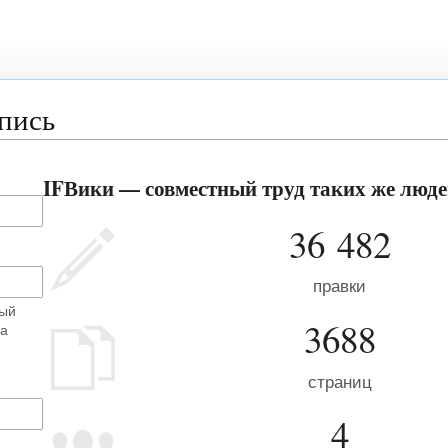
апись
IFВики — совместный труд таких же людей
36 482
правки
ный
3688
на
страниц
4