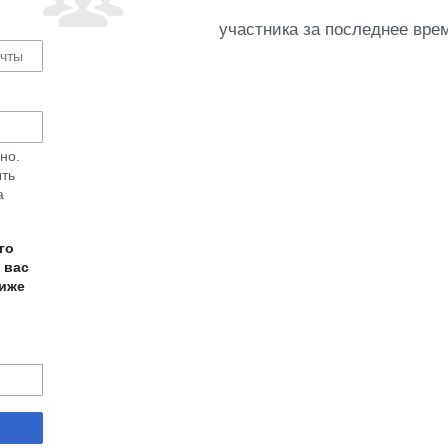
участника за последнее вре
но.
ыть
а
го
 вас
ниже