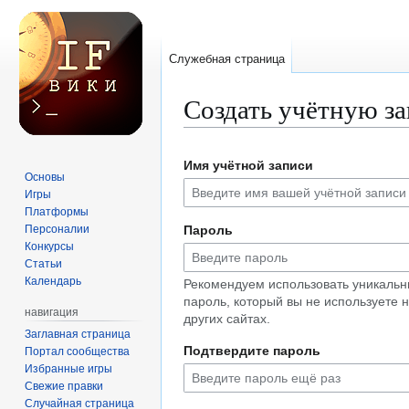
Служебная страница
Создать учётную з
Перейти
Перейти
Имя учётной записи
к
к
Основы
навигации
поиску
Игры
Платформы
Персоналии
Пароль
Конкурсы
Статьи
Календарь
Рекомендуем использовать уникаль
пароль, который вы не используете 
навигация
других сайтах.
Заглавная страница
Подтвердите пароль
Портал сообщества
Избранные игры
Свежие правки
Случайная страница