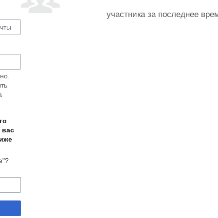
участника за последнее вре
но.
ыть
а
го
 вас
ниже
е"?