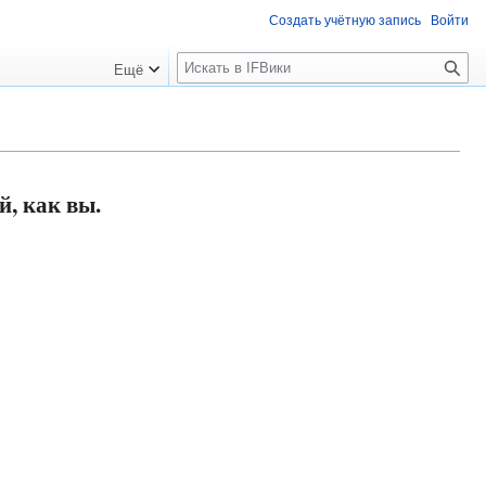
Создать учётную запись
Войти
П
Ещё
о
и
с
к
, как вы.