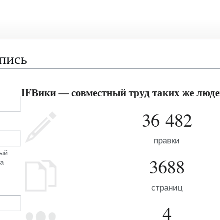
апись
IFВики — совместный труд таких же людей
36 482
правки
ный
3688
на
страниц
4