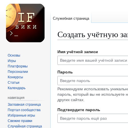
Служебная страница
Создать учётную з
Перейти
Перейти
Имя учётной записи
к
к
Основы
навигации
поиску
Игры
Платформы
Персоналии
Пароль
Конкурсы
Статьи
Календарь
Рекомендуем использовать уникаль
пароль, который вы не используете 
навигация
других сайтах.
Заглавная страница
Подтвердите пароль
Портал сообщества
Избранные игры
Свежие правки
Случайная страница