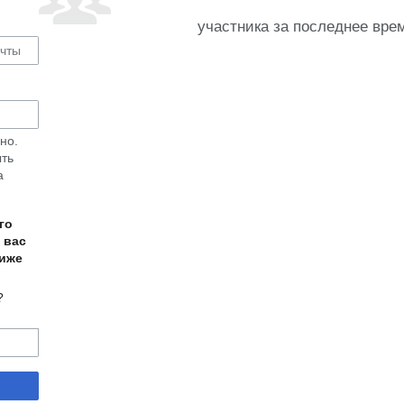
участника за последнее вре
но.
ыть
а
го
 вас
ниже
?