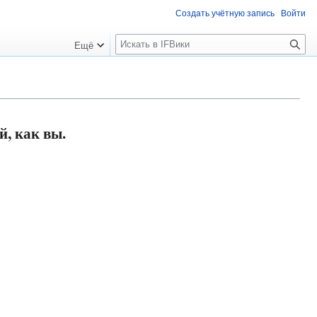
Создать учётную запись
Войти
П
Ещё
о
и
с
к
, как вы.