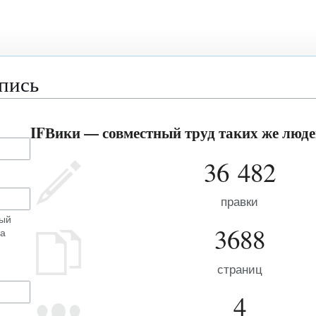
апись
IFВики — совместный труд таких же людей
36 482
правки
ный
3688
на
страниц
4