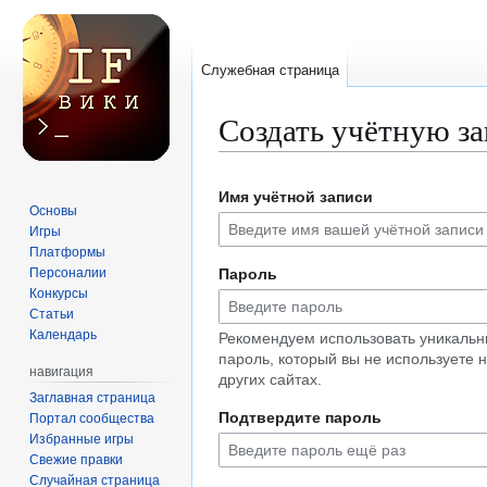
Служебная страница
Создать учётную з
Перейти
Перейти
Имя учётной записи
к
к
Основы
навигации
поиску
Игры
Платформы
Персоналии
Пароль
Конкурсы
Статьи
Календарь
Рекомендуем использовать уникаль
пароль, который вы не используете 
навигация
других сайтах.
Заглавная страница
Подтвердите пароль
Портал сообщества
Избранные игры
Свежие правки
Случайная страница