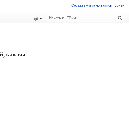
Создать учётную запись
Войти
П
Ещё
о
и
с
к
, как вы.