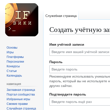
Служебная страница
Создать учётную з
Перейти
Перейти
Имя учётной записи
к
к
Основы
навигации
поиску
Игры
Платформы
Персоналии
Пароль
Конкурсы
Статьи
Календарь
Рекомендуем использовать уникаль
пароль, который вы не используете 
навигация
других сайтах.
Заглавная страница
Подтвердите пароль
Портал сообщества
Избранные игры
Свежие правки
Случайная страница