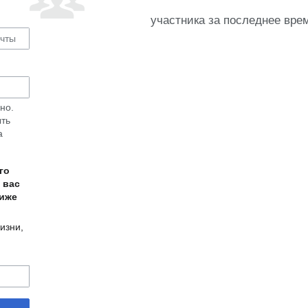
участника за последнее вре
но.
ыть
а
го
 вас
ниже
изни,