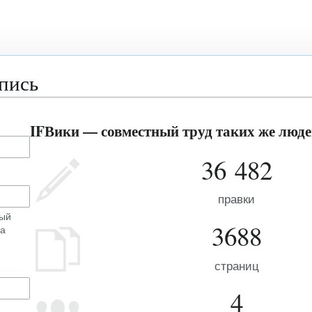
апись
IFВики — совместный труд таких же людей
36 482
правки
ный
3688
на
страниц
4