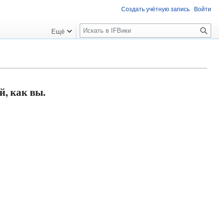
Создать учётную запись
Войти
П
Ещё
о
и
с
к
, как вы.