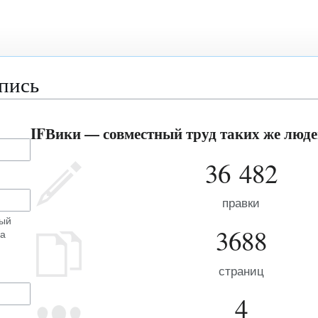
апись
IFВики — совместный труд таких же людей
36 482
правки
ный
3688
на
страниц
4