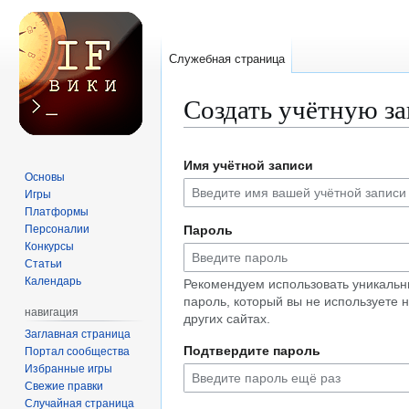
Служебная страница
Создать учётную з
Перейти
Перейти
Имя учётной записи
к
к
Основы
навигации
поиску
Игры
Платформы
Персоналии
Пароль
Конкурсы
Статьи
Календарь
Рекомендуем использовать уникаль
пароль, который вы не используете 
навигация
других сайтах.
Заглавная страница
Подтвердите пароль
Портал сообщества
Избранные игры
Свежие правки
Случайная страница