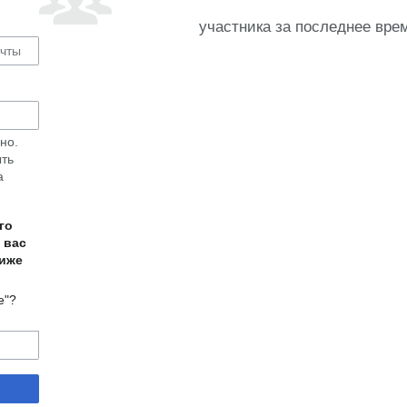
участника за последнее вре
но.
ыть
а
го
 вас
ниже
е"?