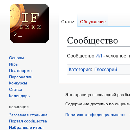
Статья
Обсуждение
Сообщество
Перейти
Перейти
Сообщество
ИЛ
- условное 
Основы
к
к
Игры
Категория
:
Глоссарий
навигации
поиску
Платформы
Персоналии
Конкурсы
Статьи
Эта страница в последний раз бы
Календарь
Содержание доступно по лиценз
навигация
Политика конфиденциальности
Заглавная страница
Портал сообщества
Избранные игры