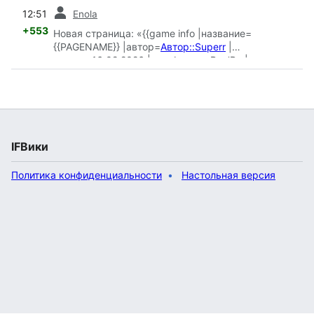
пред.
12:51
Enola
+553
Новая страница: «{{game info |название=
{{PAGENAME}} |автор=
Автор::Superr
|
вышла=16.02.2026 |платформа=Ren'Py |
обложка=Страница Аввадона poster.jpg |
темы=Мистика }}{{ЗОК|2026}} ==Как всё
начинается== Вызвать демона, не в зоопарк
сходить. Смогут ли герои найти выход и выжить?
==Ссылки== * {{CremDB|3442}} * [https:/...»
IFВики
Политика конфиденциальности
Настольная версия