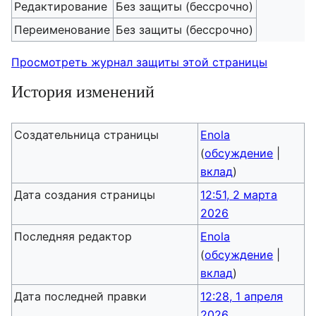
Редактирование
Без защиты (бессрочно)
Переименование
Без защиты (бессрочно)
Просмотреть журнал защиты этой страницы
История изменений
Создательница страницы
Enola
(
обсуждение
|
вклад
)
Дата создания страницы
12:51, 2 марта
2026
Последняя редактор
Enola
(
обсуждение
|
вклад
)
Дата последней правки
12:28, 1 апреля
2026