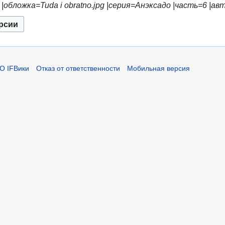
обложка=Tuda i obratno.jpg |серия=Анэксадо |часть=6 |ав
О IFВики
Отказ от ответственности
Мобильная версия