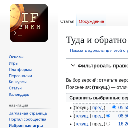
Статья
Обсуждение
Туда и обратн
Показать журналы для этой с
Основы
Перейти
Перейти
Игры
Фильтровать правк
к
к
Платформы
навигации
поиску
Персоналии
Выбор версий: отметьте верс
Конкурсы
Пояснения:
(текущ.)
— отлич
Статьи
Календарь
навигация
текущ.
пред.
05:5
1
Заглавная страница
Н
текущ.
пред.
08:5
5
1
Портал сообщества
е
Н
н
текущ.
пред.
16:2
3
1
Избранные игры