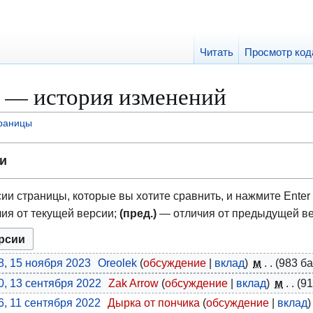
Читать
Просмотр код
о — история изменений
траницы
и
ии страницы, которые вы хотите сравнить, и нажмите Enter 
ия от текущей версии;
(пред.)
— отличия от предыдущей в
8, 15 ноября 2023
Oreolek
обсуждение
вклад
м
983 б
0, 13 сентября 2022
Zak Arrow
обсуждение
вклад
м
91
6, 11 сентября 2022
Дырка от пончика
обсуждение
вклад