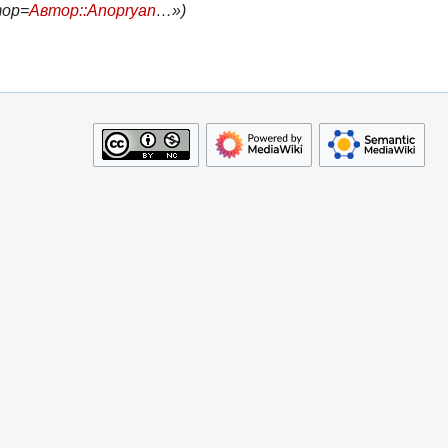
тор=
Автор::Anopryan
…»