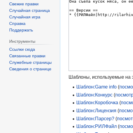
Свежие правки
Случайная страница
Случайная игра
Справка
Поддержать
Инструменты
Ссылки сюда
Связанные правки
Служебные страницы
Сведения о странице
Шаблоны, используемые на э
Шаблон:Game info
(
посмо
Шаблон:Конкурс
(
посмотр
Шаблон:Коробочка
(
посм
Шаблон:Лицензия
(
посмо
Шаблон:Парсер?
(
посмот
Шаблон:РИЛФайл
(
посмо