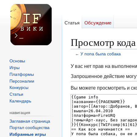
Статья
Обсуждение
Просмотр кода
←
У попа была собака
Основы
Перейти
Перейти
У вас нет прав на выполнен
Игры
к
к
Платформы
Запрошенное действие могут
навигации
поиску
Персоналии
Вы можете просмотреть и ск
Конкурсы
Статьи
Календарь
навигация
Заглавная страница
Портал сообщества
Избранные игры