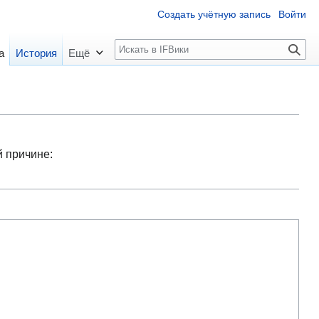
Создать учётную запись
Войти
П
а
История
Ещё
о
и
с
к
й причине: