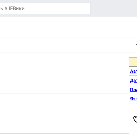
Ав
Да
Пл
Яз
.