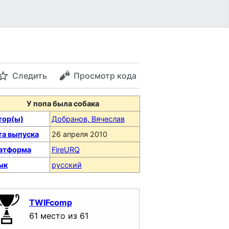
Следить
Просмотр кода
У попа была собака
тор(ы)
Добранов, Вячеслав
та выпуска
26 апреля 2010
атформа
FireURQ
ык
русский
TWIFcomp
61 место из 61