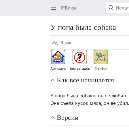
IFВики
У попа была собака
Язык
Арт-хаус
Без загадок
Фанфик
Как все начинается
У попа была собака, он ее любил.
Она съела кусок мяса, он ее убил
Версии