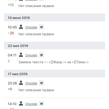
+12
Нет описания правки
10 июня 2016
пред.
м
10:45
Oreolek
−25
Нет описания правки
22 мая 2016
пред.
м
04:11
Oreolek
0
Замена текста — «[[Жанр::» на «[[Тема::»
17 мая 2016
пред.
м
23:26
Oreolek
+6
Нет описания правки
пред.
м
14:10
Oreolek