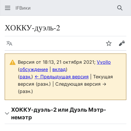
IFВики
Най
ХОККУ-дуэль-2
Язык
Следить
Про
Версия от 18:13, 21 октября 2021;
Vvollo
(
обсуждение
|
вклад
)
(
разн.
)
← Предыдущая версия
| Текущая
версия (разн.) | Следующая версия →
(разн.)
ХОККУ-дуэль-2 или Дуэль Мэтр-
немэтр