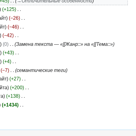
+45
→
Отличительные особенности
+125
айт
−26
йт
−46
−42
т
0
Замена текста — «[[Жанр::» на «[[Тема::»
т
+43
т
+4
−7
семантические теги
айт
+27
йта
+200
та
+138
+1434