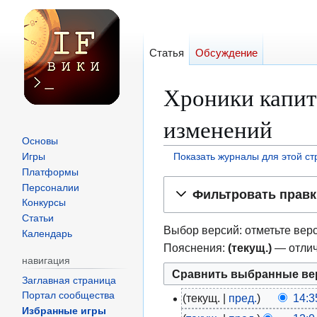
Статья
Обсуждение
Хроники капита
изменений
Основы
Игры
Показать журналы для этой с
Платформы
Перейти
Перейти
Персоналии
Фильтровать правк
к
к
Конкурсы
навигации
поиску
Статьи
Выбор версий: отметьте верс
Календарь
Пояснения:
(текущ.)
— отлич
навигация
Заглавная страница
Портал сообщества
текущ.
пред.
14:3
7
Избранные игры
Н