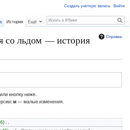
Создать учётную запись
Войти
П
а
История
Ещё
о
и
ая со льдом — история
Справка
с
к
или кнопку ниже.
ерсии;
м
— малые изменения.
16