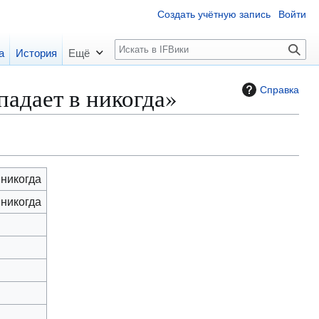
Создать учётную запись
Войти
П
а
История
Ещё
о
и
падает в никогда»
Справка
с
к
 никогда
 никогда