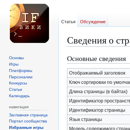
Статья
Обсуждение
Сведения о стр
Основные сведения
Перейти
Перейти
Основы
к
к
Игры
Платформы
навигации
поиску
Отображаемый заголовок
Персоналии
Ключ сортировки по умолч
Конкурсы
Статьи
Длина страницы (в байтах)
Календарь
Идентификатор пространст
навигация
Идентификатор страницы
Заглавная страница
Язык страницы
Портал сообщества
Избранные игры
Модель содержимого стран