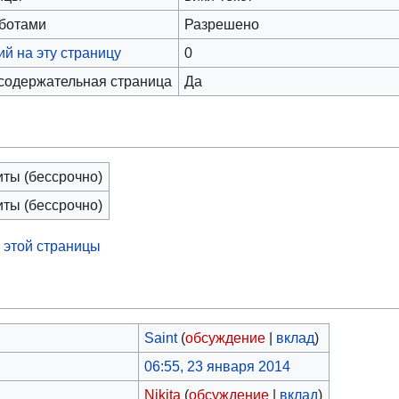
оботами
Разрешено
й на эту страницу
0
 содержательная страница
Да
иты (бессрочно)
иты (бессрочно)
 этой страницы
Saint
(
обсуждение
|
вклад
)
06:55, 23 января 2014
Nikita
(
обсуждение
|
вклад
)