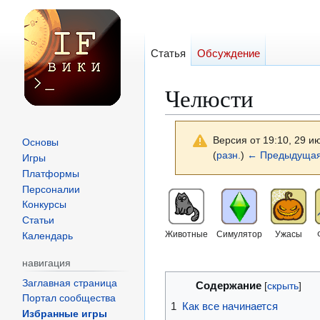
Статья
Обсуждение
Челюсти
Версия от 19:10, 29 и
Основы
(
разн.
)
← Предыдущая
Игры
Платформы
Персоналии
Перейти
Перейти
Конкурсы
к
к
Статьи
навигации
поиску
Животные
Симулятор
Ужасы
Календарь
навигация
Заглавная страница
Содержание
Портал сообщества
1
Как все начинается
Избранные игры