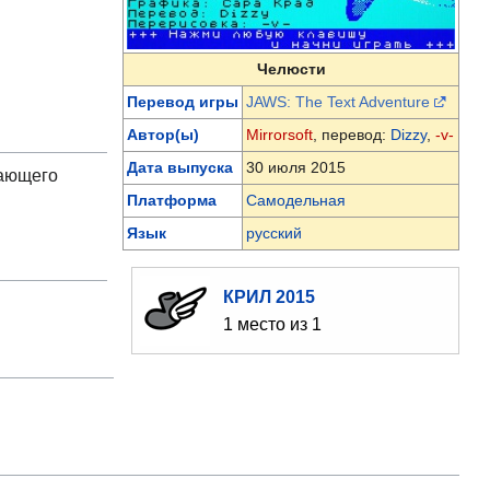
Челюсти
Перевод игры
JAWS: The Text Adventure
Автор(ы)
Mirrorsoft
, перевод:
Dizzy
,
-v-
Дата выпуска
30 июля 2015
жающего
Платформа
Самодельная
Язык
русский
КРИЛ 2015
1 место из 1