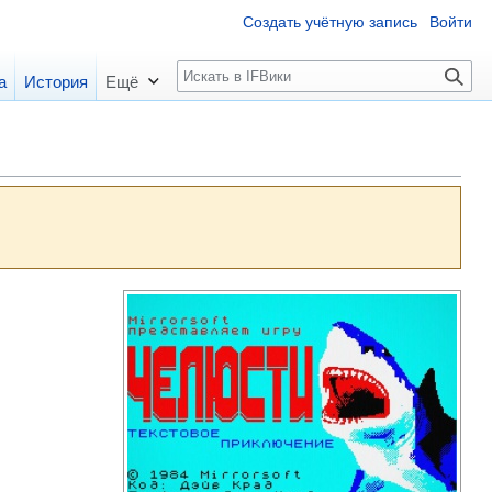
Создать учётную запись
Войти
П
а
История
Ещё
о
и
с
к