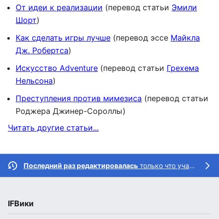
От идеи к реализации
(перевод статьи
Эмили
Шорт
)
Как сделать игры лучше
(перевод эссе
Майкла
Дж. Робертса
)
Искусство Adventure
(перевод статьи
Грехема
Нельсона
)
Преступления против мимезиса
(перевод статьи
Роджера Джинер-Сороллы)
Читать другие статьи...
Последний раз редактировалась
только что участницей
IFВики