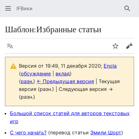
IFВики
Най
Шаблон
:
Избранные статьи
Язык
Следить
Про
Версия от 19:49, 11 декабря 2020;
Enola
(
обсуждение
|
вклад
)
(
разн.
)
← Предыдущая версия
| Текущая
версия (разн.) | Следующая версия →
(разн.)
Большой список статей для авторов текстовых
игр
С чего начать?
(перевод статьи
Эмили Шорт
)