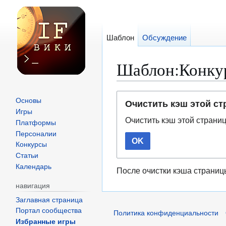
Шаблон
Обсуждение
Шаблон:Конку
Перейти
Перейти
Основы
Очистить кэш этой с
к
к
Игры
Очистить кэш этой страни
навигации
поиску
Платформы
Персоналии
OK
Конкурсы
Статьи
Календарь
После очистки кэша страниц
навигация
Заглавная страница
Портал сообщества
Политика конфиденциальности
Избранные игры