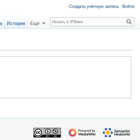
Создать учётную запись
Войти
П
а
История
Ещё
о
и
с
к