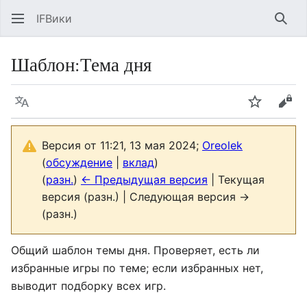
IFВики
Най
Шаблон
:
Тема дня
Язык
Следить
Про
Версия от 11:21, 13 мая 2024;
Oreolek
(
обсуждение
|
вклад
)
(
разн.
)
← Предыдущая версия
| Текущая
версия (разн.) | Следующая версия →
(разн.)
Общий шаблон темы дня. Проверяет, есть ли
избранные игры по теме; если избранных нет,
выводит подборку всех игр.