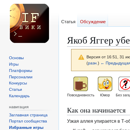
Статья
Обсуждение
Якоб Яггер убе
Версия от 16:51, 31 и
Основы
(
разн.
)
← Предыдущая
Игры
Платформы
Персоналии
Перейти
Перейти
Конкурсы
к
к
Статьи
навигации
поиску
Повседневность
Юмор
Без зага
Календарь
навигация
Как она начинается
Заглавная страница
Узкая аллея упирается в Т-о
Портал сообщества
Избранные игры