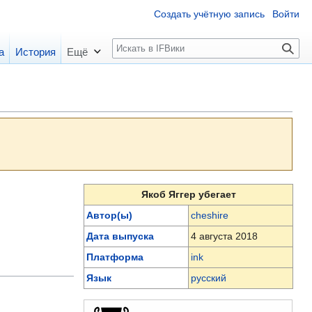
Создать учётную запись
Войти
П
а
История
Ещё
о
и
с
к
Якоб Яггер убегает
Автор(ы)
cheshire
Дата выпуска
4 августа 2018
Платформа
ink
Язык
русский