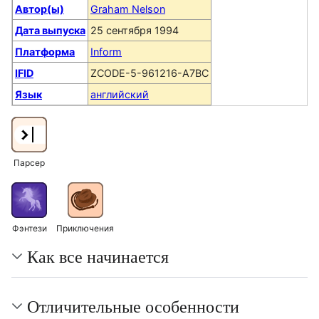
Автор(ы)
Graham Nelson
Дата выпуска
25 сентября 1994
Платформа
Inform
IFID
ZCODE-5-961216-A7BC
Язык
английский
Парсер
Фэнтези
Приключения
Как все начинается
Отличительные особенности