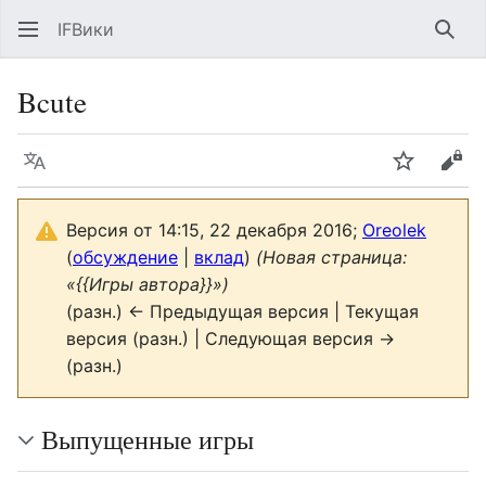
IFВики
Най
Bcute
Язык
Следить
Про
Версия от 14:15, 22 декабря 2016;
Oreolek
(
обсуждение
|
вклад
)
(Новая страница:
«{{Игры автора}}»)
(разн.) ← Предыдущая версия | Текущая
версия (разн.) | Следующая версия →
(разн.)
Выпущенные игры