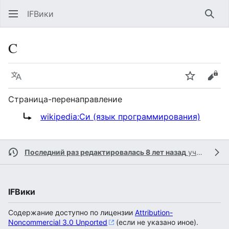
IFВики
Най
C
Язык
Следить
Про
Страница-перенаправление
Перенаправление на:
wikipedia:Си (язык программирования)
Последний раз редактировалась 8 лет назад
участником
IFВики
Содержание доступно по лицензии
Attribution-
Noncommercial 3.0 Unported
(если не указано иное).