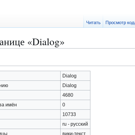
Читать
Просмотр код
анице «Dialog»
Dialog
анию
Dialog
4680
ва имён
0
10733
ru - русский
ицы
вики-текст