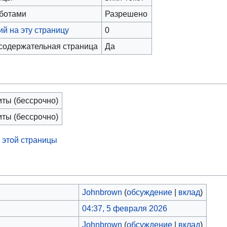
оботами
Разрешено
й на эту страницу
0
 содержательная страница
Да
иты (бессрочно)
иты (бессрочно)
 этой страницы
Johnbrown
(
обсуждение
|
вклад
)
04:37, 5 февраля 2026
Johnbrown
(
обсуждение
|
вклад
)