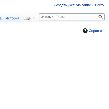
Создать учётную запись
Войти
П
а
История
Ещё
о
и
Справка
с
к