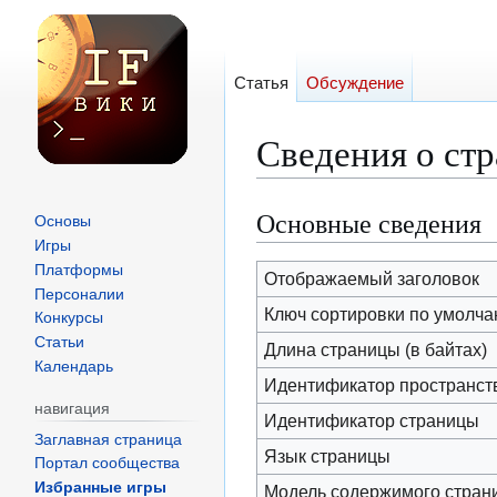
Статья
Обсуждение
Сведения о стр
Основные сведения
Перейти
Перейти
Основы
к
к
Игры
Платформы
навигации
поиску
Отображаемый заголовок
Персоналии
Ключ сортировки по умолч
Конкурсы
Статьи
Длина страницы (в байтах)
Календарь
Идентификатор пространст
навигация
Идентификатор страницы
Заглавная страница
Язык страницы
Портал сообщества
Избранные игры
Модель содержимого стран