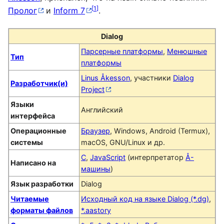
[
1
]
Пролог
и
Inform 7
.
Dialog
Парсерные платформы
,
Менюшные
Тип
платформы
Linus Åkesson
, участники
Dialog
Разработчик(и)
Project
Языки
Английский
интерфейса
Операционные
Браузер
, Windows, Android (Termux),
системы
macOS, GNU/Linux и др.
C
,
JavaScript
(интерпретатор
Å-
Написано на
машины
)
Язык разработки
Dialog
Читаемые
Исходный код на языке Dialog (*.dg)
,
форматы файлов
*.aastory