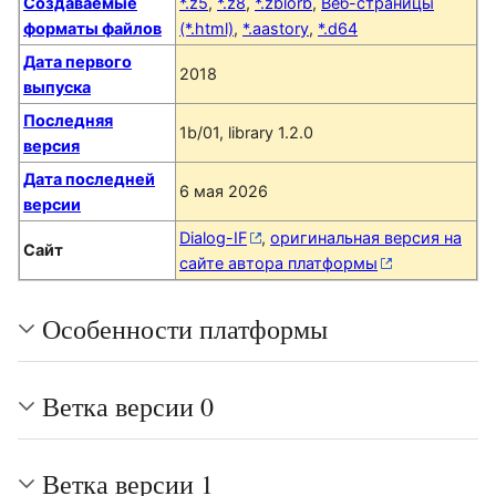
Создаваемые
*.z5
,
*.z8
,
*.zblorb
,
Веб-страницы
форматы файлов
(*.html)
,
*.aastory
,
*.d64
Дата первого
2018
выпуска
Последняя
1b/01, library 1.2.0
версия
Дата последней
6 мая 2026
версии
Dialog-IF
,
оригинальная версия на
Сайт
сайте автора платформы
Особенности платформы
Ветка версии 0
Ветка версии 1