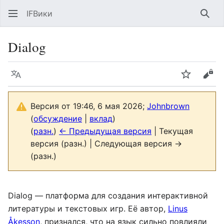
IFВики
Най
Dialog
Язык
Следить
Про
Версия от 19:46, 6 мая 2026;
Johnbrown
(
обсуждение
|
вклад
)
(
разн.
)
← Предыдущая версия
| Текущая
версия (разн.) | Следующая версия →
(разн.)
Dialog — платформа для создания интерактивной
литературы и текстовых игр. Её автор,
Linus
Åkesson
, признался, что на язык сильно повлияли